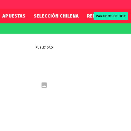
APUESTAS
SELECCIÓN CHILENA
REDSPORT
TENI
PARTIDOS DE HOY
FIFA
REDSPORT
eague
Mundial 2026
Tenis
PUBLICIDAD
ue
Eliminatorias
Formula 1
League
NBA
Rugby
ue
UFC
WWE
Boxeo