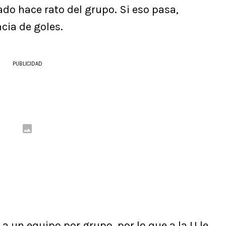
ado hace rato del grupo. Si eso pasa,
cia de goles.
PUBLICIDAD
 a un equipo por grupo, por lo que a la U le