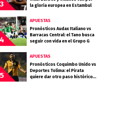
3
la gloria europea en Estambul
APUESTAS
Pronósticos Audax Italiano vs
Barracas Central: el Tano busca
4
seguir con vida en el Grupo G
APUESTAS
Pronósticos Coquimbo Unido vs
Deportes Tolima: el Pirata
5
quiere dar otro paso histórico
en el continente