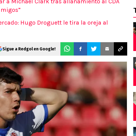
dar a Michael Clark tras allanamiento al CDA
 amigos”
ercado: Hugo Droguett le tira la oreja al
Sigue a Redgol en Google!