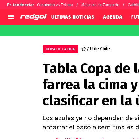
Es tendencia
:
Coquimbo vs Tolima
Máscara de Zampedri
Católi
ULTIMAS NOTICIAS
AGENDA
FU
AGENDA
CHILE
MUNDO
Hoy en TV
Selección Chilena
Fútbol 
U de Chile
COPA DE LA LIGA
Colo Colo
Darío O
Tabla Copa de la
U de Chile
Alexis 
U Católica
Carlos 
farrea la cima 
Campeonato Nacional
Chileno
Primera B
clasificar en la
Segunda División
Copa Chile
Supercopa Chile
Los azules ya no dependen de s
Campeonato Femenino
amarrar el paso a semifinales d