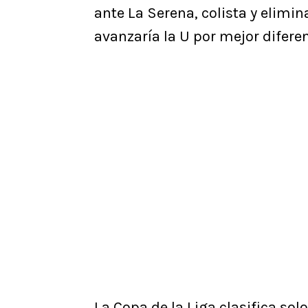
ante La Serena, colista y elimin
avanzaría la U por mejor diferen
La Copa de la Liga clasifica solo