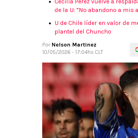
Cecilia Pérez vuelve a respal
APUESTAS
de la U: “No abandono a mis
Noticias
U de Chile líder en valor de m
Guías
plantel del Chuncho
Códigos
Pronósticos
Por
Nelson Martinez
Apuesta del día
10/05/2026 - 17:04hs CLT