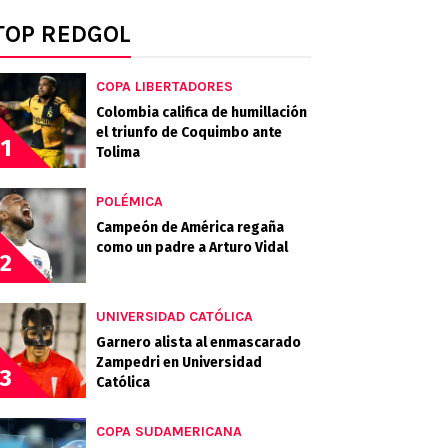
TOP REDGOL
COPA LIBERTADORES
Colombia califica de humillación
el triunfo de Coquimbo ante
1
Tolima
POLÉMICA
Campeón de América regaña
como un padre a Arturo Vidal
2
UNIVERSIDAD CATÓLICA
Garnero alista al enmascarado
Zampedri en Universidad
3
Católica
COPA SUDAMERICANA