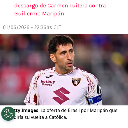
descargo de Carmen Tuitera contra
Guillermo Maripán
01/06/2026 - 22:36hs CLT
©
Getty Images
La oferta de Brasil por Maripán que
impediría su vuelta a Católica.
Por
Alfonso Zúñiga