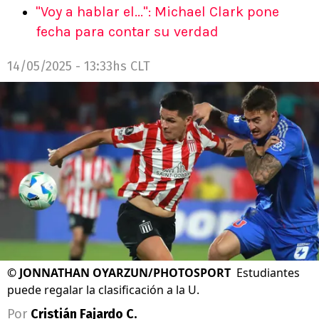
"Voy a hablar el...": Michael Clark pone
fecha para contar su verdad
14/05/2025 - 13:33hs CLT
©
JONNATHAN OYARZUN/PHOTOSPORT
Estudiantes
puede regalar la clasificación a la U.
Por
Cristián Fajardo C.