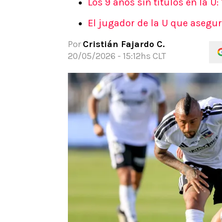
Los 9 años sin títulos en la U:
APUESTAS
El jugador de la U que asegur
Noticias
Guías
Por
Cristián Fajardo C.
Códigos
20/05/2026 - 15:12hs CLT
Pronósticos
Apuesta del día