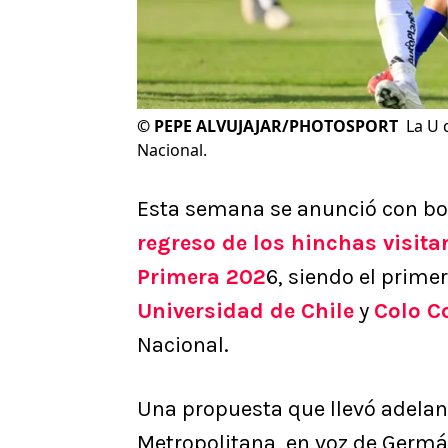
©
PEPE ALVUJAJAR/PHOTOSPORT
La U 
Nacional.
Esta semana se anunció con bo
regreso de los hinchas visitan
Primera 202
6, siendo el primer
Universidad de Chile
y
Colo C
Nacional.
Una propuesta que llevó adelant
Metropolitana, en voz de Germá