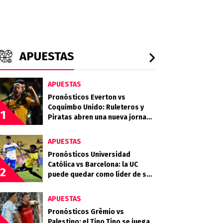
APUESTAS
APUESTAS
Pronósticos Everton vs
Coquimbo Unido: Ruleteros y
1
Piratas abren una nueva jornada
del Campeonato Nacional
APUESTAS
Pronósticos Universidad
Católica vs Barcelona: la UC
2
puede quedar como líder de su
grupo en la Libertadores
APUESTAS
Pronósticos Grêmio vs
Palestino: el Tino Tino se juega