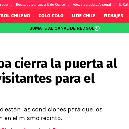
 robo
Resta de puntos a U de Conce
Alexis saluda a Arsenal
U. Cat
TBOL CHILENO
COLO COLO
U DE CHILE
FICHAJES
SUMATE AL CANAL DE REDGOL
SUDAMÉRICA
EUROPA
Internacional
Copa Libertadores
Champions L
sorio
Copa Sudamericana
Europa Leag
a cierra la puerta al
Sánchez
Fútbol Argentino
Conference 
Palacios
Fútbol Brasileño
Ligue 1
isitantes para el
s por el mundo
Premier Leag
Serie A
La Liga
Bundesliga
o están las condiciones para que los
én en el mismo recinto.