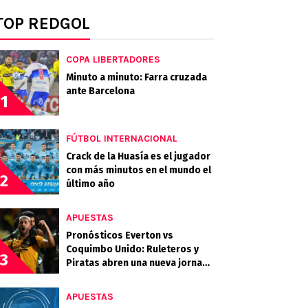
TOP REDGOL
COPA LIBERTADORES
Minuto a minuto: Farra cruzada
ante Barcelona
1
FÚTBOL INTERNACIONAL
Crack de la Huasía es el jugador
con más minutos en el mundo el
2
último año
APUESTAS
Pronósticos Everton vs
Coquimbo Unido: Ruleteros y
3
Piratas abren una nueva jornada
del Campeonato Nacional
APUESTAS