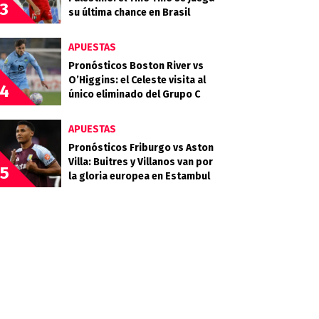
3
su última chance en Brasil
APUESTAS
Pronósticos Boston River vs
O’Higgins: el Celeste visita al
4
único eliminado del Grupo C
APUESTAS
Pronósticos Friburgo vs Aston
Villa: Buitres y Villanos van por
5
la gloria europea en Estambul