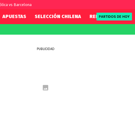
ólica vs Barcelona
APUESTAS
SELECCIÓN CHILENA
REDSPORT
TENI
PARTIDOS DE HOY
FIFA
REDSPORT
eague
Mundial 2026
Tenis
PUBLICIDAD
ue
Eliminatorias
Formula 1
League
NBA
Rugby
ue
UFC
WWE
Boxeo