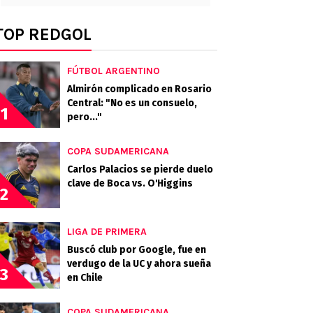
TOP REDGOL
FÚTBOL ARGENTINO
Almirón complicado en Rosario
Central: "No es un consuelo,
1
pero..."
COPA SUDAMERICANA
Carlos Palacios se pierde duelo
clave de Boca vs. O'Higgins
2
LIGA DE PRIMERA
Buscó club por Google, fue en
verdugo de la UC y ahora sueña
3
en Chile
COPA SUDAMERICANA