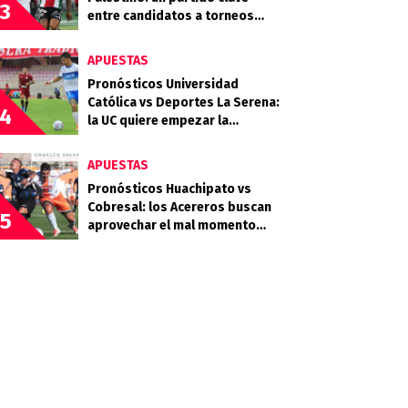
3
entre candidatos a torneos
internacionales
APUESTAS
Pronósticos Universidad
Católica vs Deportes La Serena:
4
la UC quiere empezar la
segunda rueda con fuerza
APUESTAS
Pronósticos Huachipato vs
Cobresal: los Acereros buscan
5
aprovechar el mal momento
minero