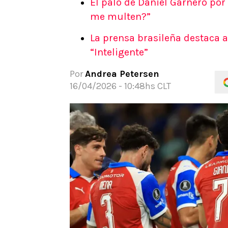
El palo de Daniel Garnero por
APUESTAS
me multen?”
Noticias
La prensa brasileña destaca a 
Guías
“Inteligente”
Códigos
Pronósticos
Por
Andrea Petersen
Apuesta del día
16/04/2026 - 10:48hs CLT