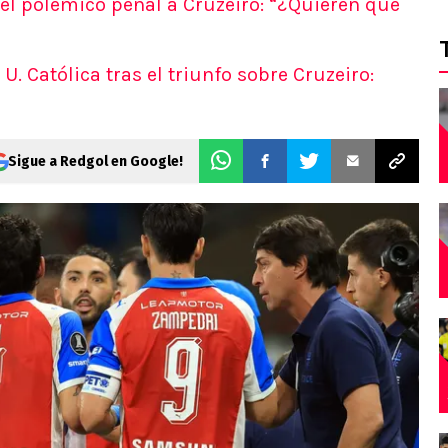
 el polémico penal a Cruzeiro: “¿Quieren que
U. Católica tras el triunfo sobre Cruzeiro:
Sigue a Redgol en Google!