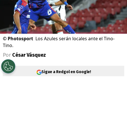
©
Photosport
Los Azules serán locales ante el Tino-
Tino.
Por
César Vásquez
Sigue a Redgol en Google!
La 18° fecha de la
Liga de Primera
tendrá
un verdadero partidazo.
Universidad de
Chile
jugará ante
Palestino
, donde ambos
equipos querrán quedarse con los 3