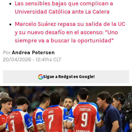
Las sensibles bajas que complican a
Universidad Católica ante La Calera
Marcelo Suárez repasa su salida de la UC
y su nuevo desafío en el ascenso: “Uno
siempre va a buscar la oportunidad”
Por
Andrea Petersen
20/04/2026 - 12:41hs CLT
Sigue a Redgol en Google!