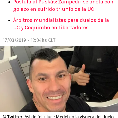
Postula al Puskás: Zampedri se anota con
golazo en sufrido triunfo de la UC
Árbitros mundialistas para duelos de la
UC y Coquimbo en Libertadores
17/03/2019 - 12:04hs CLT
©
Twitter
Así de feliz luce Medel en la víspera del duelo