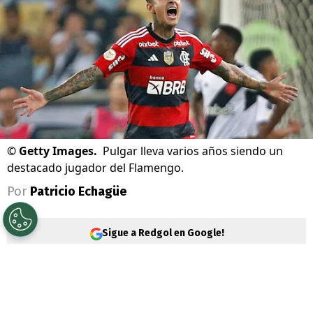
©
Getty Images.
Pulgar lleva varios años siendo un
destacado jugador del Flamengo.
Por
Patricio Echagüe
Sigue a Redgol en Google!
Er
ick Pulgar
podría cambiar de club en
este mercado de mediados de año tras ya