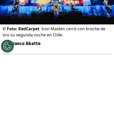
©
Foto: RedCarpet
Iron Maiden cerró con broche de
oro su segunda noche en Chile.
Por
Franco Abatte
Sigue a Redgol en Google!
Este jueves 28 de noviembre,
Iron Maiden
hizo historia al romper todos los
récords en lo que se refiere a bandas de
metal
en Chile
, llenando por segunda
noche consecutiva el Estadio Nacional con