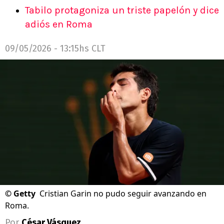
Tabilo protagoniza un triste papelón y dice
adiós en Roma
09/05/2026 - 13:15hs CLT
©
Getty
Cristian Garin no pudo seguir avanzando en
Roma.
Por
César Vásquez