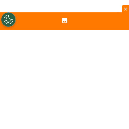
×
Cristian Garin
es uno de los tenistas más
importantes de
Chile
. Por eso, su presente
genera inquietud considerando que se
acerca el choque de
Copa Davis
ante
España
.