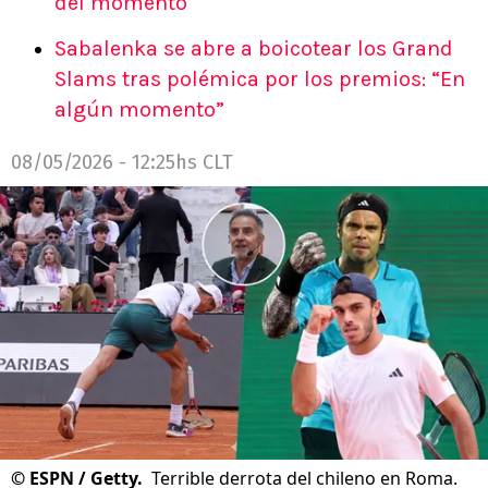
del momento
Sabalenka se abre a boicotear los Grand
Slams tras polémica por los premios: “En
algún momento”
08/05/2026 - 12:25hs CLT
©
ESPN / Getty.
Terrible derrota del chileno en Roma.