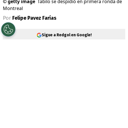
©
getty image
Tabilo se despidió en primera ronda de
Montreal
Por
Felipe Pavez Farías
Sigue a Redgol en Google!
Alejandro Tabilo
sucumbió en segunda
ronda por el Masters 1000 de Montreal. El
tenista
nacional no pudo hacer pie ante el
polaco Hubert Hurkacz y cayó por 6-4 y 7-
6(4).
Tras la buena presentación en el ATP 500
de Washington, todas las fichas estaban