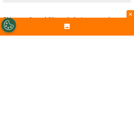
×
El tercer Grand Slam de la temporada es
historia, puesto que terminó
Wimbledon
y
el italiano
Jannik Sinner
(1° de la ATP) le
demostró al mundo que sigue siendo el
mejor jugador del año, al ganar el torneo.