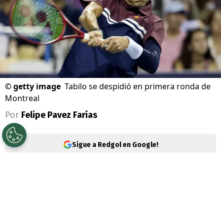
©
getty image
Tabilo se despidió en primera ronda de
Montreal
Por
Felipe Pavez Farías
Sigue a Redgol en Google!
Alejandro Tabilo
sucumbió en segunda
ronda por el Masters 1000 de Montreal. El
tenista
nacional no pudo hacer pie ante el