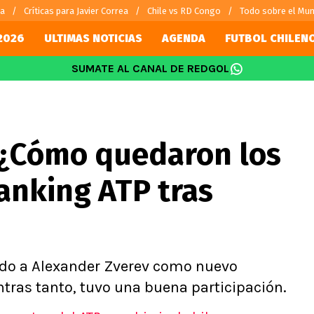
ra
Críticas para Javier Correa
Chile vs RD Congo
Todo sobre el Mun
2026
ULTIMAS NOTICIAS
AGENDA
FUTBOL CHILEN
SUMATE AL CANAL DE REDGOL
SUDAMÉRICA
EUROPA
Internacional
Copa Libertadores
Champions L
sorio
Copa Sudamericana
Europa Leag
 ¿Cómo quedaron los
Sánchez
Fútbol Argentino
Conference 
Palacios
Fútbol Brasileño
Ligue 1
ranking ATP tras
s por el mundo
Premier Leag
Serie A
La Liga
Bundesliga
do a Alexander Zverev como nuevo
tras tanto, tuvo una buena participación.