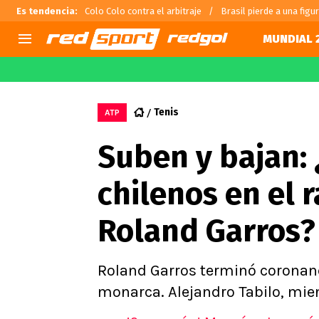
Es tendencia
:
Colo Colo contra el arbitraje
Brasil pierde a una figu
MUNDIAL 
AGENDA
CHILE
MUNDO
Hoy en TV
Selección Chilena
Fútbol 
Tenis
ATP
Colo Colo
Darío O
Suben y bajan:
U de Chile
Alexis 
U Católica
Carlos 
chilenos en el 
Campeonato Nacional
Chileno
Primera B
Roland Garros?
Segunda División
Copa Chile
Supercopa Chile
Roland Garros terminó coronan
Campeonato Femenino
monarca. Alejandro Tabilo, mien