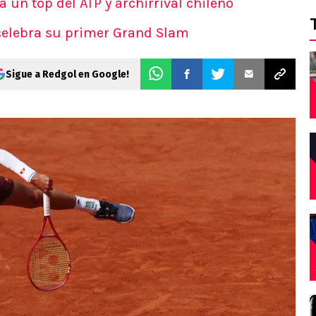
 un top del ATP y archirrival chileno
celebra su primer Grand Slam
Sigue a Redgol en Google!