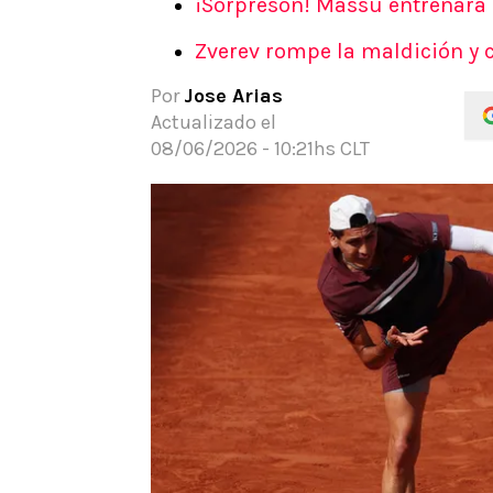
¡Sorpresón! Massú entrenará a
APUESTAS
Zverev rompe la maldición y 
Noticias
Guías
Por
Jose Arias
Códigos
Actualizado el
Pronósticos
08/06/2026 - 10:21hs CLT
Apuesta del día
Apuestas Mundial 2026