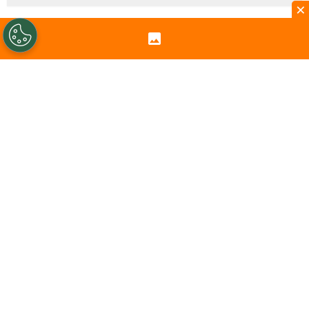
×
Nicolás Massú
sigue sumando elogios a
su carrera en el planeta
tenis
. Ahora como
entrenador, en tan solo siete días,
consiguió su primer título como
entrenador de
Fran Cerúndolo
.