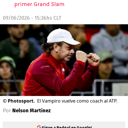
primer Grand Slam
09/06/2026 - 15:36hs CLT
©
Photosport.
El Vampiro vuelve como coach al ATP.
Por
Nelson Martinez
Sigue a Redgol en Google!