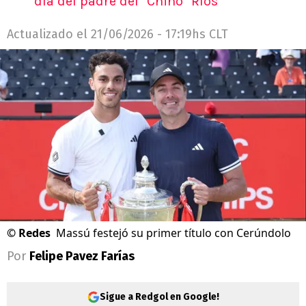
día del padre del "Chino" Ríos
Actualizado el
21/06/2026 - 17:19hs CLT
©
Redes
Massú festejó su primer título con Cerúndolo
Por
Felipe Pavez Farías
Sigue a Redgol en Google!