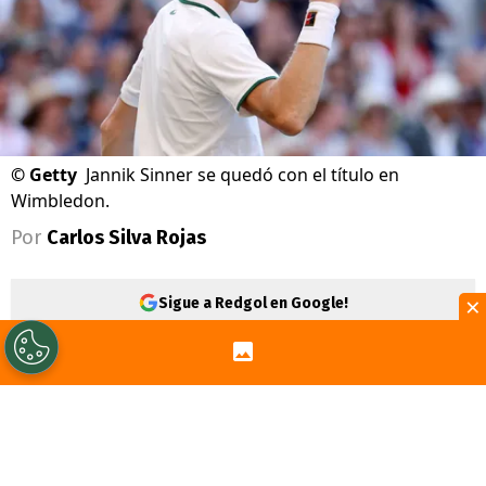
©
Getty
Jannik Sinner se quedó con el título en
Wimbledon.
Por
Carlos Silva Rojas
×
Sigue a Redgol en Google!
Los grandes siempre se levantan. Luego de
un
Roland Garros
para el olvido,
Jannik
Sinner
(1° de la ATP) le vuelve a decir al