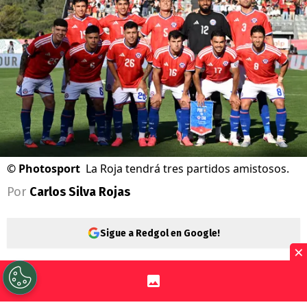
©
Photosport
La Roja tendrá tres partidos amistosos.
Por
Carlos Silva Rojas
Sigue a Redgol en Google!
×
La
selección chilena
no tiene entrenador,