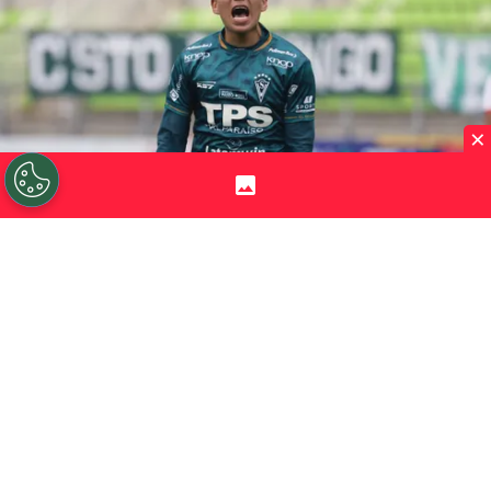
×
©
Sebastian Cisternas/Photosport.
Ignacio Flores
festejó apasionadamente el 1-0 de Wanderers ante San
Felipe.
Por
Jorge Rubio
Sigue a Redgol en Google!
Ignacio Flores
fue el jugador de
Santiago