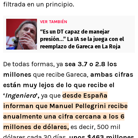
filtrada en un principio.
VER TAMBIÉN
“Es un DT capaz de manejar
presión…” La IA se la juega con el
reemplazo de Gareca en La Roja
De todas formas, ya
sea 3.7 o 2.8 los
millones
que recibe Gareca,
ambas cifras
están muy lejos de lo que recibe el
‘
Ingeniero
’,
ya que
desde España
informan que Manuel Pellegrini recibe
anualmente una cifra cercana a los 6
millones de dólares,
es decir, 500 mil
dólares cada 30 días,
unos $463 millones