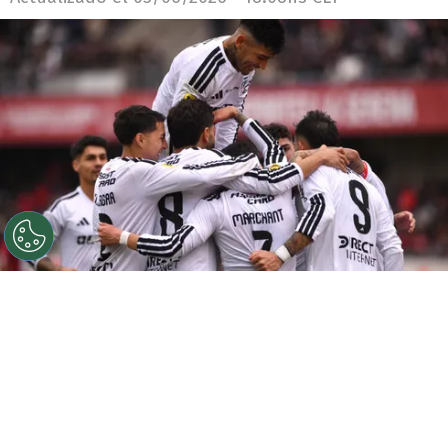
©
Alejandro Pizarro Ubilla/Photosport.
Según este
campeón de América, hay dos incorporaciones
prioritarias.
Por
Jorge Rubio
Sigue a Redgol en Google!