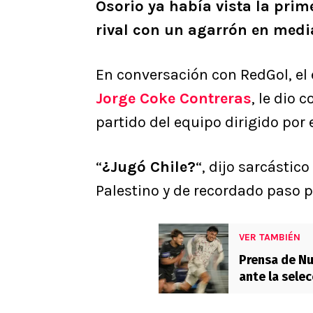
Osorio ya había vista la prime
rival con un agarrón en medi
En conversación con RedGol, el
Jorge Coke Contreras
, le dio 
partido del equipo dirigido por 
“
¿Jugó Chile?
“, dijo sarcástic
Palestino y de recordado paso p
VER TAMBIÉN
Prensa de Nu
ante la selec