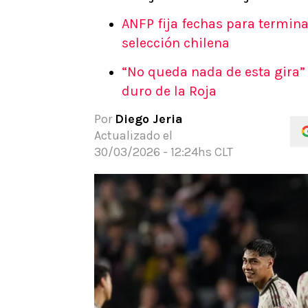
APUESTAS
ANFP fija fechas para termina
Noticias
selección chilena
Guías
“No queda nada de esta gira” 
Códigos
duro de la Roja
Pronósticos
Apuesta del día
Por
Diego Jeria
Apuestas Mundial 2026
Actualizado el
30/03/2026 - 12:24hs CLT