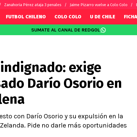
Zanahoria Pérez ataja 3 penales
Jaime Pizarro vuelve a Colo Colo
FUTBOL CHILENO
COLO COLO
U DE CHILE
FICHA
SUMATE AL CANAL DE REDGOL
SUDAMÉRICA
EUROPA
Internacional
Copa Libertadores
Champions L
sorio
Copa Sudamericana
Europa Leag
indignado: exige
Sánchez
Fútbol Argentino
Conference 
Palacios
Fútbol Brasileño
Ligue 1
sado Darío Osorio en
s por el mundo
Premier Leag
Serie A
ilena
La Liga
Bundesliga
to con Darío Osorio y su expulsión en la
 Zelanda. Pide no darle más oportunidades