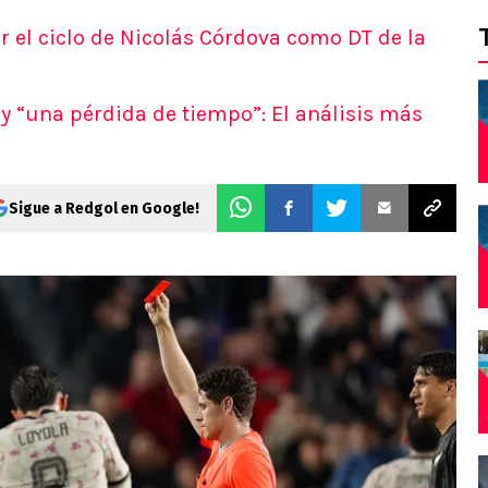
r el ciclo de Nicolás Córdova como DT de la
y “una pérdida de tiempo”: El análisis más
Sigue a Redgol en Google!