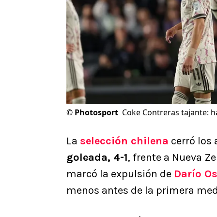
©
Photosport
Coke Contreras tajante: h
La
selección chilena
cerró los
goleada, 4-1
, frente a Nueva Ze
marcó la expulsión de
Darío Os
menos antes de la primera medi