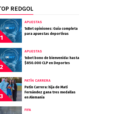
TOP REDGOL
APUESTAS
1xBet opiniones: Guía completa
para apuestas deportivas
1
APUESTAS
1xbet bono de bienvenida: hasta
$850.000 CLP en Deportes
2
PATÍN CARRERA
Patín Carrera: hija de Mati
Fernández gana tres medallas
3
en Alemania
FIFA