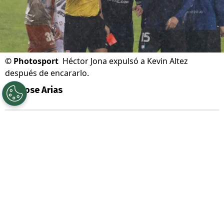
©
Photosport
Héctor Jona expulsó a Kevin Altez
después de encararlo.
Por
Jose Arias
Sigue a Redgol en Google!
Fue la gran polémica de este fin de semana
en el fútbol chileno. El árbitro
Héctor
Jona
expulsó al jugador de
Huachipato
,
Kevin Altez
, tras encararlo por una