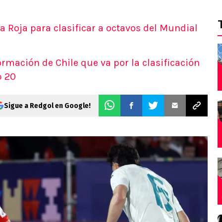
la Roja para clasificar a octavos del Mundial
ormación de Chile que va por la clasificación
b 20
Sigue a Redgol en Google!