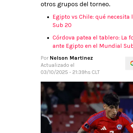
otros grupos del torneo.
APUESTAS
Noticias
Egipto vs Chile: qué necesita 
Guías
Sub 20
Códigos
Córdova patea el tablero: La f
Pronósticos
ante Egipto en el Mundial Su
Apuesta del día
Apuestas Mundial 2026
Por
Nelson Martinez
Actualizado el
03/10/2025 - 21:39hs CLT