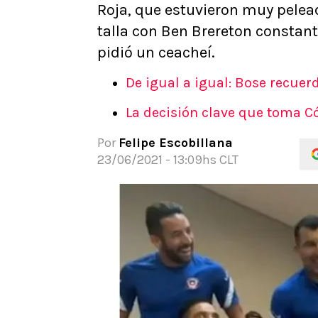
Roja, que estuvieron muy pelea
APUESTAS
talla con Ben Brereton constant
Noticias
pidió un ceacheí.
Guías
Códigos
De igual a igual: Bose recuerd
Pronósticos
La decisión clave que toma C
Apuesta del día
Apuestas Mundial 2026
Por
Felipe Escobillana
23/06/2021 - 13:09hs CLT