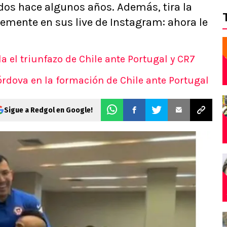
dos hace algunos años. Además, tira la
emente en sus live de Instagram: ahora le
a el triunfazo de Chile ante Portugal y CR7
órdova en la formación de Chile ante Portugal
Sigue a Redgol en Google!