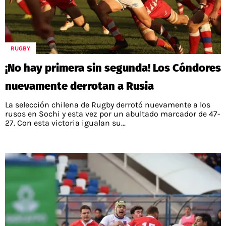
POLÍTICAS DE PRIVACIDAD
CAMPEONATO NACIONAL
POLÍTICA EDITORIAL
RESULTADOS
PUBLICIDAD / ADS
TABLA DE POSICIONES
CONTACTO
APUESTAS
RUGBY
AD CHOICES
¡No hay primera sin segunda! Los Cóndores
ENTREVISTAS
nuevamente derrotan a Rusia
La selección chilena de Rugby derrotó nuevamente a los
rusos en Sochi y esta vez por un abultado marcador de 47-
Términos y Condiciones
Políticas de Privacidad
27. Con esta victoria igualan su...
Ad Choices
RedGol, al igual que Futbol Sites, es una
compañía perteneciente a Better Collective.
Todos los derechos reservados