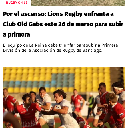
PALESTINO
RUGBY CHILE
GUÍAS
FÚTBOL INTERNACIONAL
CHILENOS EN EL EXTERIOR
Por el ascenso: Lions Rugby enfrenta a
UNION ESPAÑOLA
CÓDIGOS
COPA LIBERTADORES
Club Old Gabs este 26 de marzo para subir
MERCADO DE FICHAJES
CHILENOS POR EL MUNDO
CAMPEONATO NACIONAL
PRONÓSTICOS
a primera
COPA SUDAMERICANA
TENIS
ALEXIS SANCHEZ
El equipo de La Reina debe triunfar parasubir a Primera
APUESTA DEL DÍA
PREMIER LEAGUE
División de la Asociación de Rugby de Santiago.
ELIMINATORIAS CONMEBOL
DARIO OSORIO
CHAMPIONS LEAGUE
FEMENINO
DAMIAN PIZARRO
EUROPA LEAGUE
SERIE A
LA LIGA
QUIENES SOMOS
SELECCIÓN CHILENA
STAFF
COLO COLO
TÉRMINOS Y CONDICIONES
UNIVERSIDAD DE CHILE
AGENDA
UNIVERSIDAD CATÓLICA