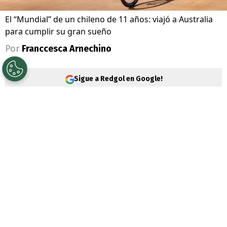
El “Mundial” de un chileno de 11 años: viajó a Australia
para cumplir su gran sueño
Por
Franccesca Arnechino
Sigue a Redgol en Google!
Mientras el fútbol mundial baja el telón, un
joven deportista chileno vive su propia
Copa del Mundo a más de 11 mil kilómetros
de casa.