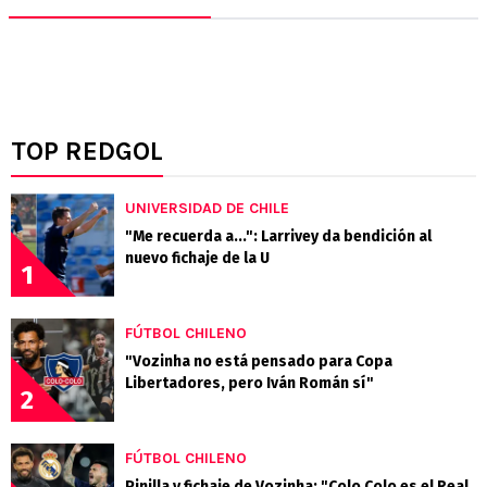
TOP REDGOL
UNIVERSIDAD DE CHILE
"Me recuerda a...": Larrivey da bendición al
nuevo fichaje de la U
1
FÚTBOL CHILENO
"Vozinha no está pensado para Copa
Libertadores, pero Iván Román sí"
2
FÚTBOL CHILENO
Pinilla y fichaje de Vozinha: "Colo Colo es el Real