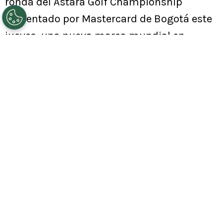
ronda del Astara Golf Championship
presentado por Mastercard de Bogotá este
jueves, una nueva marca mundial en
torneos patrocinados por el PGA Tour, y que
le permitió quedar como líder del torneo
del Korn Ferry Tour, con un score de 16
golpes menos el par de la cancha.
La sobresaliente performance de Del Solar,
con nueve birdies y dos eagles, no pasó
inadvertida y tuvo cobertura a nivel
mundial.
“Hay grandes rondas y luego hay rondas