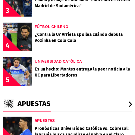
Madrid de Sudamérica"
3
FÚTBOL CHILENO
¿Contra la U? Arrieta spoilea cuándo debuta
Vozinha en Colo Colo
4
UNIVERSIDAD CATÓLICA
Es un hecho: Montes entrega la peor noticia a la
UC para Libertadores
5
APUESTAS
APUESTAS
Pronósticos Universidad Católica vs. Cobresal:
la Franja busca sacudirse el polvo en el Claro