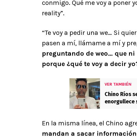
conmigo. Qué me voy a poner yo 
reality”.
“Te voy a pedir una we… Si qui
pasen a mí, llámame a mí y p
preguntando de weo… que ni 
porque ¿qué te voy a decir yo
VER TAMBIÉN
Chino Ríos s
enorgullece s
En la misma línea, el Chino agr
mandan a sacar información? 