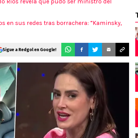
o Ríos revela que pudo ser ministro del
os en sus redes tras borrachera: “Kaminsky,
Sigue a Redgol en Google!