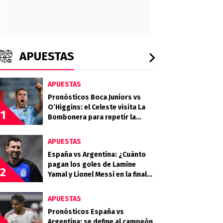
APUESTAS
APUESTAS
Pronósticos Boca Juniors vs
O’Higgins: el Celeste visita La
1
Bombonera para repetir la
hazaña de los Cruzados
APUESTAS
España vs Argentina: ¿Cuánto
pagan los goles de Lamine
2
Yamal y Lionel Messi en la final
del Mundial 2026?
APUESTAS
Pronósticos España vs
Argentina: se define al campeón