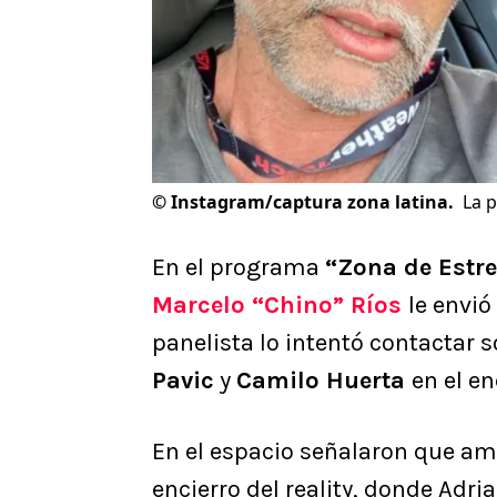
©
Instagram/captura zona latina.
La p
En el programa
“Zona de Estre
Marcelo “Chino” Ríos
le envió
panelista lo intentó contactar
Pavic
y
Camilo Huerta
en el en
En el espacio señalaron que am
encierro del reality, donde Adr