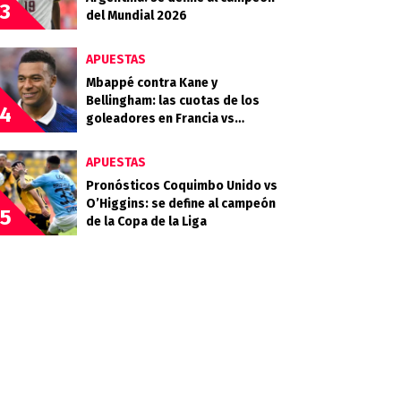
3
del Mundial 2026
APUESTAS
Mbappé contra Kane y
Bellingham: las cuotas de los
4
goleadores en Francia vs
Inglaterra por el tercer puesto
APUESTAS
Pronósticos Coquimbo Unido vs
O’Higgins: se define al campeón
5
de la Copa de la Liga