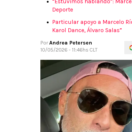
“Estuvimos hablando”: Marcel
APUESTAS
Deporte
Noticias
Particular apoyo a Marcelo Rí
Guías
Karol Dance, Álvaro Salas”
Códigos
Pronósticos
Por
Andrea Petersen
Apuesta del día
10/05/2026 - 11:46hs CLT