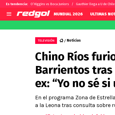
Es tendencia
:
O’Higgins vs Boca Juniors
Gauthier llega a U de Chile
MUNDIAL 2026
ULTIMAS NOT
AGENDA
CHILE
MUNDO
Hoy en TV
Selección Chilena
Fútbol 
Noticias
TELEVISIÓN
Colo Colo
Darío O
Chino Ríos furi
U de Chile
Alexis 
U Católica
Carlos 
Barrientos tras
Campeonato Nacional
Chileno
Primera B
ex: “Yo no sé s
Segunda División
Copa Chile
Supercopa Chile
En el programa Zona de Estrella
Campeonato Femenino
a la Leona tras consulta sobre