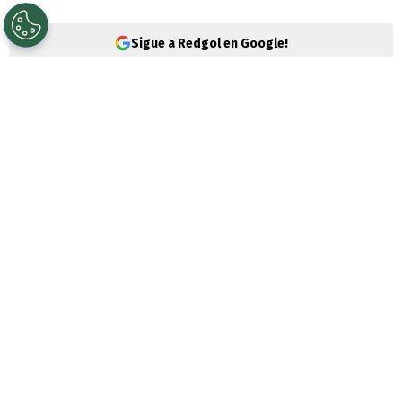
Sigue a Redgol en Google!
Un duro golpe recibió la
selección chilena
en el cierre de su participación en la
FIFA
Series
, ya que perdió por
4-1 ante Nueva
Zelanda
en Auckland y volvieron los
fantasmas.