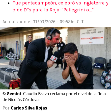
Fue pentacampeón, celebró vs Inglaterra y
pide DTs para la Roja: "Pellegrini o..."
Actualizado el
31/03/2026 - 09:58hs CLT
©
Gemini
Claudio Bravo reclama por el nivel de la Roja
de Nicolás Córdova.
Por
Carlos Silva Rojas