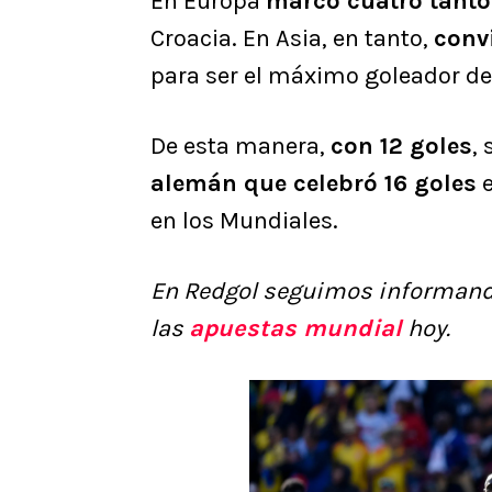
En Europa
marcó cuatro tanto
Croacia. En Asia, en tanto,
conv
para ser el máximo goleador de
De esta manera,
con 12 goles
,
alemán que celebró 16 goles
e
en los Mundiales.
En Redgol seguimos informand
las
apuestas mundial
hoy.