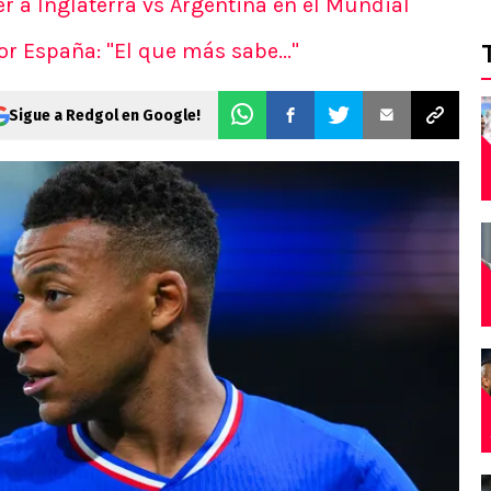
er a Inglaterra vs Argentina en el Mundial
or España: "El que más sabe..."
Sigue a Redgol en Google!