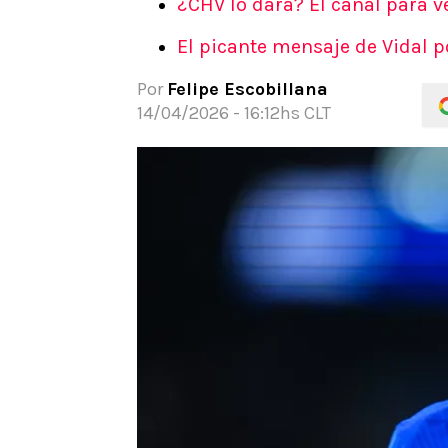
¿CHV lo dará? El canal para v
APUESTAS
El picante mensaje de Vidal p
Noticias
Guías
Por
Felipe Escobillana
Códigos
14/04/2026 - 16:12hs CLT
Pronósticos
Apuesta del día
Apuestas Mundial 2026