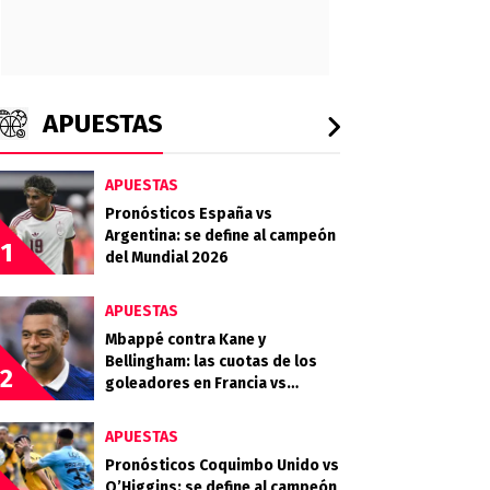
APUESTAS
APUESTAS
Pronósticos España vs
Argentina: se define al campeón
1
del Mundial 2026
APUESTAS
Mbappé contra Kane y
Bellingham: las cuotas de los
2
goleadores en Francia vs
Inglaterra por el tercer puesto
APUESTAS
Pronósticos Coquimbo Unido vs
O’Higgins: se define al campeón