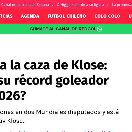
Yamal no entrena en España
O’Higgins pierde a su figura
La promesa
ICIAS
AGENDA
FUTBOL CHILENO
COLO COLO
U
SUMATE AL CANAL DE REDGOL
SUDAMÉRICA
EUROPA
Internacional
Copa Libertadores
Champions L
sorio
Copa Sudamericana
Europa Leag
 la caza de Klose:
Sánchez
Fútbol Argentino
Conference 
Palacios
Fútbol Brasileño
Ligue 1
su récord goleador
s por el mundo
Premier Leag
Serie A
2026?
La Liga
Bundesliga
ones en dos Mundiales disputados y está
av Klose.