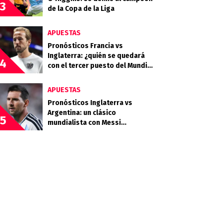
3
de la Copa de la Liga
APUESTAS
Pronósticos Francia vs
Inglaterra: ¿quién se quedará
4
con el tercer puesto del Mundial
2026?
APUESTAS
Pronósticos Inglaterra vs
Argentina: un clásico
5
mundialista con Messi
buscando la final