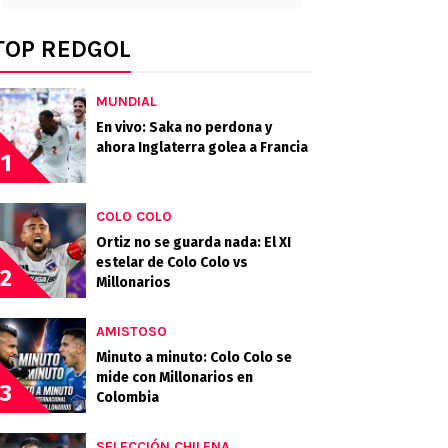
TOP REDGOL
MUNDIAL
En vivo: Saka no perdona y
ahora Inglaterra golea a Francia
1
COLO COLO
Ortiz no se guarda nada: El XI
estelar de Colo Colo vs
2
Millonarios
AMISTOSO
Minuto a minuto: Colo Colo se
mide con Millonarios en
3
Colombia
SELECCIÓN CHILENA