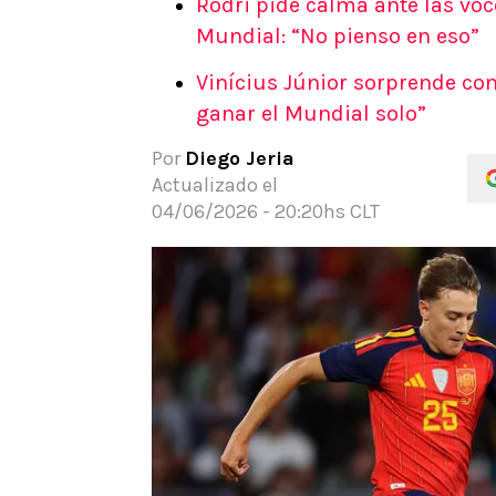
Rodri pide calma ante las vo
APUESTAS
Mundial: “No pienso en eso”
Noticias
Vinícius Júnior sorprende con
Guías
ganar el Mundial solo”
Códigos
Pronósticos
Por
Diego Jeria
Apuesta del día
Actualizado el
Apuestas Mundial 2026
04/06/2026 - 20:20hs CLT