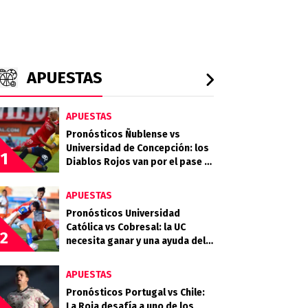
APUESTAS
APUESTAS
Pronósticos Ñublense vs
Universidad de Concepción: los
1
Diablos Rojos van por el pase a
la semifinal
APUESTAS
Pronósticos Universidad
Católica vs Cobresal: la UC
2
necesita ganar y una ayuda del
Campanil en la Copa de la Liga
APUESTAS
Pronósticos Portugal vs Chile:
La Roja desafía a uno de los