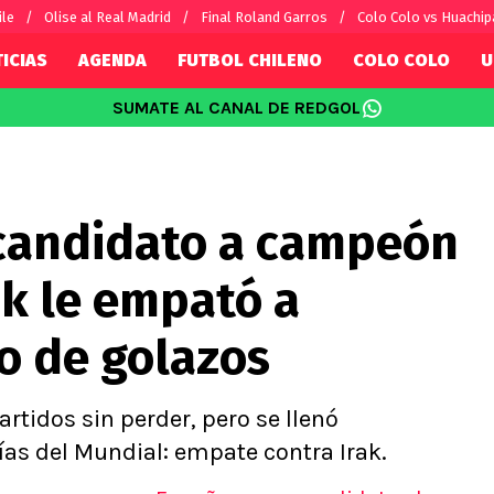
ile
Olise al Real Madrid
Final Roland Garros
Colo Colo vs Huachip
ICIAS
AGENDA
FUTBOL CHILENO
COLO COLO
U
SUMATE AL CANAL DE REDGOL
SUDAMÉRICA
EUROPA
Internacional
Copa Libertadores
Champions L
sorio
Copa Sudamericana
Europa Leag
candidato a campeón
Sánchez
Fútbol Argentino
Conference 
Palacios
Fútbol Brasileño
Ligue 1
ak le empató a
s por el mundo
Premier Leag
Serie A
o de golazos
La Liga
Bundesliga
tidos sin perder, pero se llenó
as del Mundial: empate contra Irak.