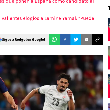
ces que ponen a España como candidato al
 valientes elogios a Lamine Yamal: “Puede
Sigue a Redgol en Google!