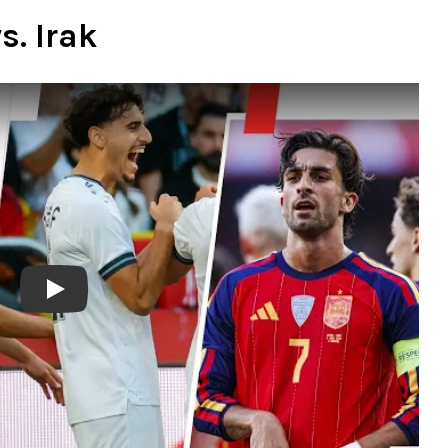
. Irak
Play