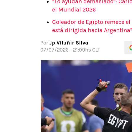
“Lo ayudan demasiado”: Carlo
APUESTAS
el Mundial 2026
Noticias
Goleador de Egipto remece el
Guías
está dirigida hacia Argentina
Códigos
Pronósticos
Por
Jp Viluñir Silva
Apuesta del día
07/07/2026 - 21:09hs CLT
Apuestas Mundial 2026