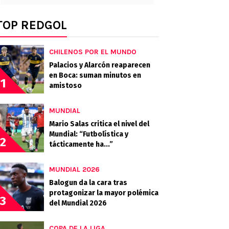
TOP REDGOL
CHILENOS POR EL MUNDO
Palacios y Alarcón reaparecen
en Boca: suman minutos en
1
amistoso
MUNDIAL
Mario Salas critica el nivel del
Mundial: “Futbolística y
2
tácticamente ha...”
MUNDIAL 2026
Balogun da la cara tras
protagonizar la mayor polémica
3
del Mundial 2026
COPA DE LA LIGA