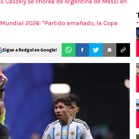
s Caszely se chorea de Argentina de Messi en
 Mundial 2026: “Partido amañado, la Copa
”
Sigue a Redgol en Google!