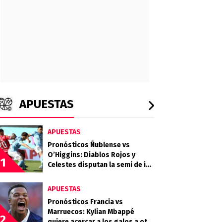
APUESTAS
APUESTAS
Pronósticos Ñublense vs
O’Higgins: Diablos Rojos y
1
Celestes disputan la semi de ida
de la Copa de la Liga
APUESTAS
Pronósticos Francia vs
Marruecos: Kylian Mbappé
2
quiere acercar a los galos a otra