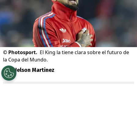
©
Photosport.
El King la tiene clara sobre el futuro de
la Copa del Mundo.
Por
Nelson Martinez
Sigue a Redgol en Google!
Arturo Vidal
sigue dando que hablar
dentro y fuera de la cancha.
El ídolo de
Colo Colo participó nuevamente frente a