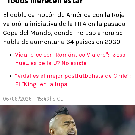
“Todos merecen estar”
El doble campeón de América con la Roja
valoró la iniciativa de la FIFA en la pasada
Copa del Mundo, donde incluso ahora se
habla de aumentar a 64 países en 2030.
Vidal dice ser "Romántico Viajero": "¿Esa
hue... es de la U? No existe"
“Vidal es el mejor postfutbolista de Chile”:
El "King" en la lupa
06/08/2026 - 15:49hs CLT