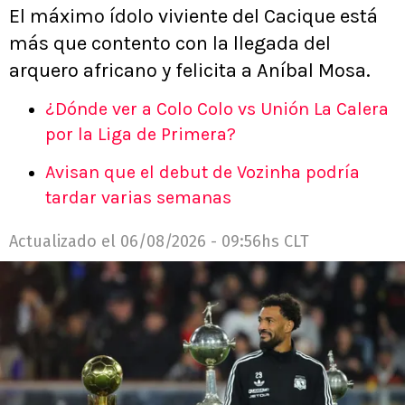
El máximo ídolo viviente del Cacique está
más que contento con la llegada del
arquero africano y felicita a Aníbal Mosa.
¿Dónde ver a Colo Colo vs Unión La Calera
por la Liga de Primera?
Avisan que el debut de Vozinha podría
tardar varias semanas
Actualizado el
06/08/2026 - 09:56hs CLT