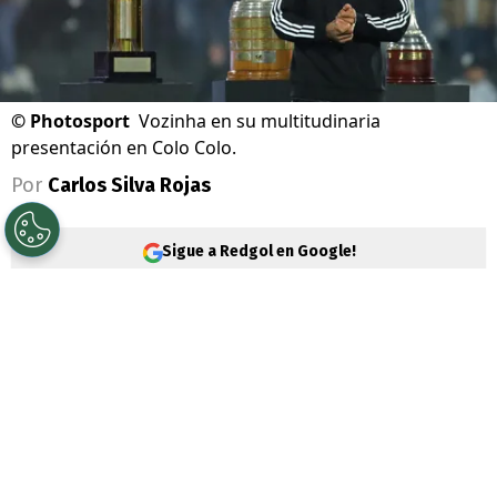
©
Photosport
Vozinha en su multitudinaria
presentación en Colo Colo.
Por
Carlos Silva Rojas
Sigue a Redgol en Google!
Una locura. Eso es lo que ha generado el
fichaje de
Vozinha
por
Colo Colo
, y este
miércoles quedó demostrado en el estadio
Monumental, que reunió cerca de 20 mil
hinchas para darle la bienvenida al arquero