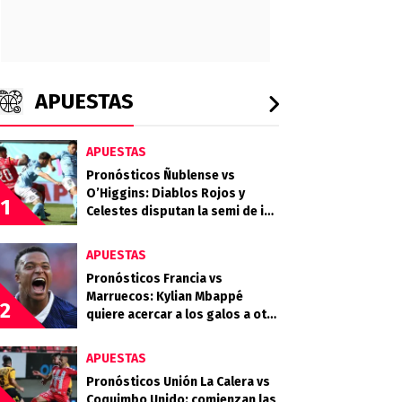
APUESTAS
APUESTAS
Pronósticos Ñublense vs
O’Higgins: Diablos Rojos y
1
Celestes disputan la semi de ida
de la Copa de la Liga
APUESTAS
Pronósticos Francia vs
Marruecos: Kylian Mbappé
2
quiere acercar a los galos a otra
final
APUESTAS
Pronósticos Unión La Calera vs
Coquimbo Unido: comienzan las