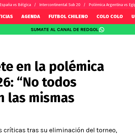
España vs Bélgica
Intercontinental Sub 20
Polémica Argentina vs Egi
ICIAS
AGENDA
FUTBOL CHILENO
COLO COLO
U
SUMATE AL CANAL DE REDGOL
SUDAMÉRICA
EUROPA
Internacional
Copa Libertadores
Champions L
sorio
Copa Sudamericana
Europa Leag
te en la polémica
Sánchez
Fútbol Argentino
Conference 
Palacios
Fútbol Brasileño
Ligue 1
26: “No todos
s por el mundo
Premier Leag
Serie A
n las mismas
La Liga
Bundesliga
 críticas tras su eliminación del torneo,