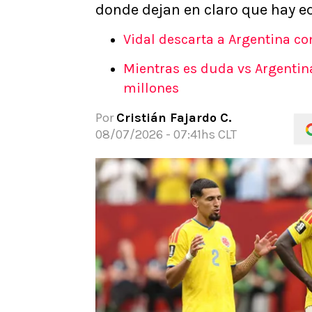
donde dejan en claro que hay e
APUESTAS
Noticias
Vidal descarta a Argentina c
Guías
Mientras es duda vs Argentina
Códigos
millones
Pronósticos
Apuesta del día
Por
Cristián Fajardo C.
Apuestas Mundial 2026
08/07/2026 - 07:41hs CLT