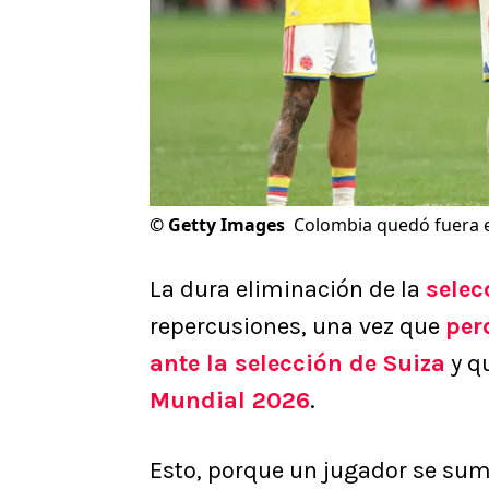
©
Getty Images
Colombia quedó fuera e
La dura eliminación de la
sele
repercusiones, una vez que
per
ante la selección de Suiza
y qu
Mundial 2026
.
Esto, porque un jugador se sumó