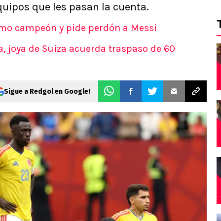
quipos que les pasan la cuenta.
omo campeón y pide perdón a Messi
, joya de Suiza acuerda traspaso de 60
Sigue a Redgol en Google!