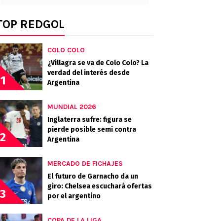
TOP REDGOL
COLO COLO
¿Villagra se va de Colo Colo? La
verdad del interés desde
1
Argentina
MUNDIAL 2026
Inglaterra sufre: figura se
pierde posible semi contra
2
Argentina
MERCADO DE FICHAJES
El futuro de Garnacho da un
giro: Chelsea escuchará ofertas
3
por el argentino
COPA DE LA LIGA