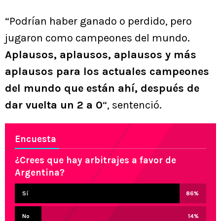
“Podrían haber ganado o perdido, pero
jugaron como campeones del mundo.
Aplausos, aplausos, aplausos y más
aplausos para los actuales campeones
del mundo que están ahí, después de
dar vuelta un 2 a 0
“, sentenció.
Encuesta
¿Crees que hay arbitrajes a favor de
Argentina?
Sí
86
%
No
14
%