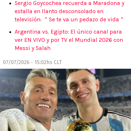
Sergio Goycochea recuerda a Maradona y
estalla en llanto desconsolado en
televisión: ＂Se te va un pedazo de vida＂
Argentina vs. Egipto: El único canal para
ver EN VIVO y por TV el Mundial 2026 con
Messi y Salah
07/07/2026 - 15:02hs CLT