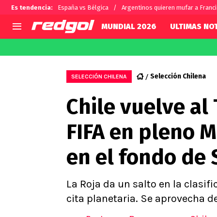
Es tendencia
:
España vs Bélgica
Argentinos quieren mufar a Franc
MUNDIAL 2026
ULTIMAS NOT
AGENDA
CHILE
MUNDO
Hoy en TV
Selección Chilena
Fútbol 
Selección Chilena
SELECCIÓN CHILENA
Colo Colo
Darío O
Chile vuelve al
U de Chile
Alexis 
U Católica
Carlos 
FIFA en pleno M
Campeonato Nacional
Chileno
Primera B
en el fondo de
Segunda División
Copa Chile
Supercopa Chile
La Roja da un salto en la clasif
Campeonato Femenino
cita planetaria. Se aprovecha d