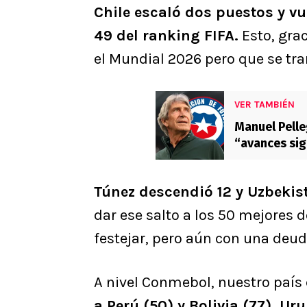
Chile escaló dos puestos y vue
49 del ranking FIFA.
Esto, grac
el Mundial 2026 pero que se tr
VER TAMBIÉN
Manuel Pelleg
“avances sig
técnico
Túnez descendió 12 y Uzbekis
dar ese salto a los 50 mejores 
festejar, pero aún con una deu
A nivel Conmebol, nuestro país 
a Perú (50) y Bolivia (77). U