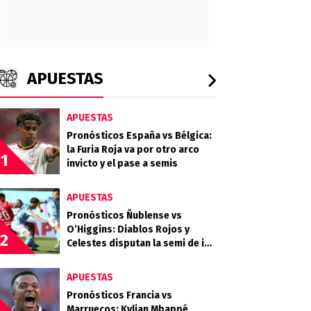
APUESTAS
APUESTAS
Pronósticos España vs Bélgica:
la Furia Roja va por otro arco
1
invicto y el pase a semis
APUESTAS
Pronósticos Ñublense vs
O’Higgins: Diablos Rojos y
2
Celestes disputan la semi de ida
de la Copa de la Liga
APUESTAS
Pronósticos Francia vs
Marruecos: Kylian Mbappé