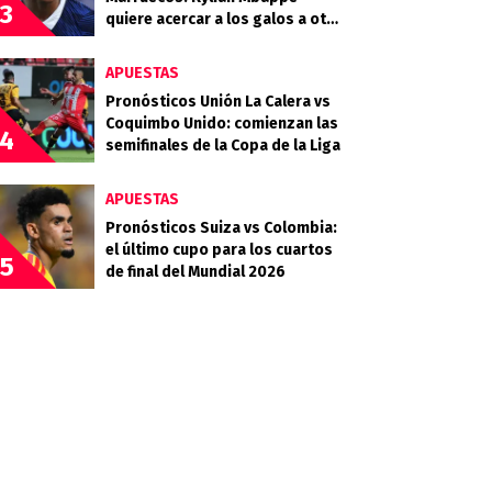
3
quiere acercar a los galos a otra
final
APUESTAS
Pronósticos Unión La Calera vs
Coquimbo Unido: comienzan las
4
semifinales de la Copa de la Liga
APUESTAS
Pronósticos Suiza vs Colombia:
el último cupo para los cuartos
5
de final del Mundial 2026