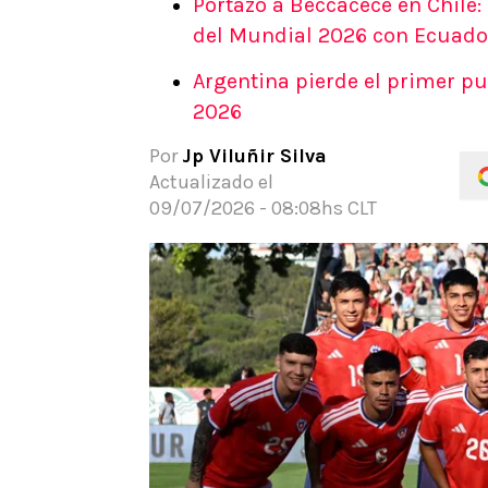
Portazo a Beccacece en Chile
APUESTAS
del Mundial 2026 con Ecuado
Noticias
Argentina pierde el primer p
Guías
2026
Códigos
Pronósticos
Por
Jp Viluñir Silva
Apuesta del día
Actualizado el
Apuestas Mundial 2026
09/07/2026 - 08:08hs CLT