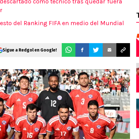
: descartado como técnico tras quedar fuera
r
uesto del Ranking FIFA en medio del Mundial
Sigue a Redgol en Google!