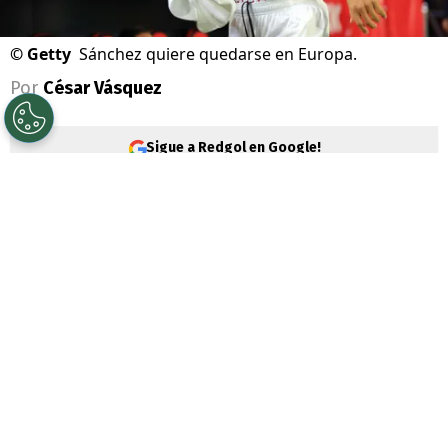
©
Getty
Sánchez quiere quedarse en Europa.
Por
César Vásquez
Sigue a Redgol en Google!
El futuro de
Alexis Sánchez
sigue siendo
incierto. La única certeza, es que quiere
seguir en Europa y un grande de ese lugar
desea tenerlo entre sus filas para jugar
Champions League
.
El tocopillano no tuvo una buena