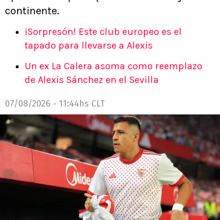
continente.
¡Sorpresón! Este club europeo es el
tapado para llevarse a Alexis
Un ex La Calera asoma como reemplazo
de Alexis Sánchez en el Sevilla
07/08/2026 - 11:44hs CLT