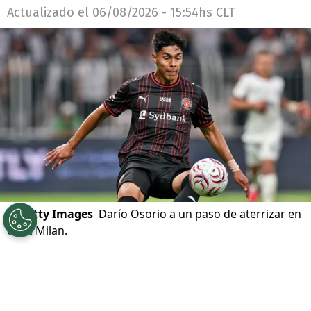
Actualizado el
06/08/2026 - 15:54hs CLT
©
Getty Images
Darío Osorio a un paso de aterrizar en
el AC Milan.
Por
Alfonso Zúñiga
Sigue a Redgol en Google!