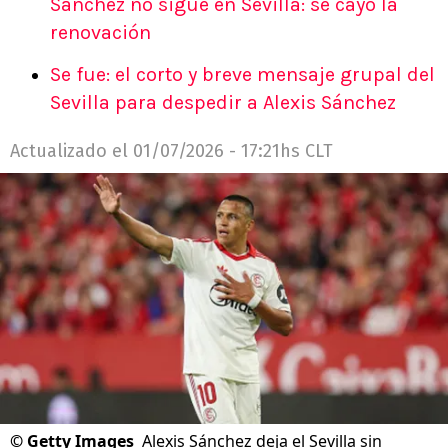
Sánchez no sigue en Sevilla: se cayó la
renovación
Se fue: el corto y breve mensaje grupal del
Sevilla para despedir a Alexis Sánchez
Actualizado el
01/07/2026 - 17:21hs CLT
©
Getty Images
Alexis Sánchez deja el Sevilla sin