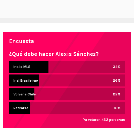
Encuesta
¿Qué debe hacer Alexis Sánchez?
Ir a la MLS
34
%
Ir al Brasileirao
26
%
Volver a Chile
22
%
Retirarse
18
%
Ya votaron 432 personas