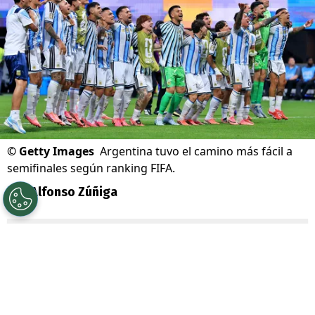
©
Getty Images
Argentina tuvo el camino más fácil a
semifinales según ranking FIFA.
Por
Alfonso Zúñiga
Sigue a Redgol en Google!
Si la mayoría de los hinchas se quedó con
la sensación de que
Argentina
tuvo un