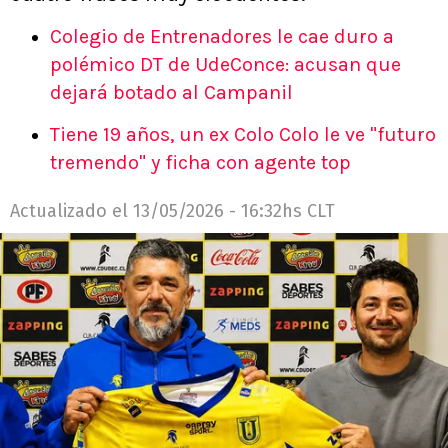
Colegio de Entrenadores le cae duro a
polémico DT de UdeConce: acusan que
dejará botado al Campanil
Tiene 19 años, un ex Colo Colo le ve "futuro
tremendo" y ficha con agente top
Actualizado el
13/05/2026 - 16:32hs CLT