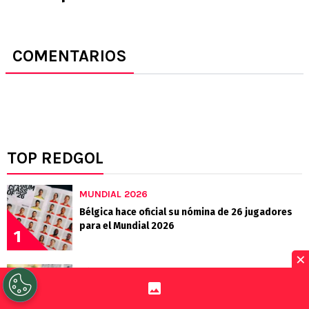
COMENTARIOS
TOP REDGOL
MUNDIAL 2026
Bélgica hace oficial su nómina de 26 jugadores
para el Mundial 2026
1
×
FÚTBOL CHILENO
Otra acusación a Clark: denuncian "negocios"
por Álvarez y Nico Guerra