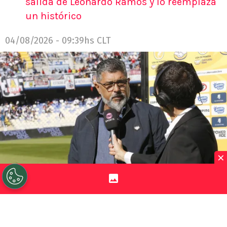
salida de Leonardo Ramos y lo reemplaza
un histórico
04/08/2026 - 09:39hs CLT
×
©
Marco Vázquez/Photosport.
Leonardo Ramos duró
muy poco en Universidad de Concepción y también en
Danubio.