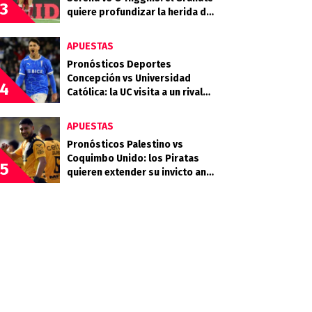
3
quiere profundizar la herida del
Celeste
APUESTAS
Pronósticos Deportes
Concepción vs Universidad
4
Católica: la UC visita a un rival
que llega en racha
APUESTAS
Pronósticos Palestino vs
Coquimbo Unido: los Piratas
5
quieren extender su invicto ante
los Árabes