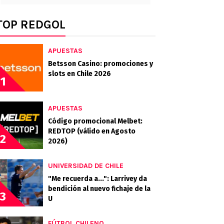
TOP REDGOL
APUESTAS
Betsson Casino: promociones y
slots en Chile 2026
1
APUESTAS
Código promocional Melbet:
REDTOP (válido en Agosto
2
2026)
UNIVERSIDAD DE CHILE
"Me recuerda a...": Larrivey da
bendición al nuevo fichaje de la
3
U
FÚTBOL CHILENO