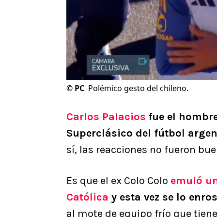
©
PC
Polémico gesto del chileno.
Carlos Palacios
fue el hombre
Superclásico del fútbol arge
sí, las reacciones no fueron bu
Es que el ex Colo Colo
emuló un
Católica
y esta vez se lo enro
al mote de equipo frío que tien