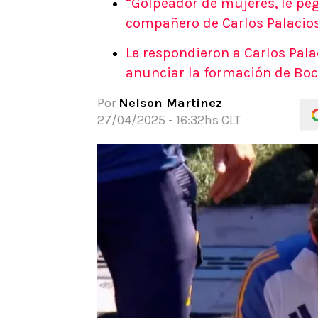
“Golpeador de mujeres, le peg
APUESTAS
compañero de Carlos Palacios
Noticias
Le respondieron a Carlos Palaci
Guías
anunciar la formación de Bo
Códigos
Pronósticos
Por
Nelson Martinez
Apuesta del día
27/04/2025 - 16:32hs CLT