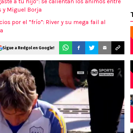
aste a tu hijo”: se calientan los ánimos entre
 y Miguel Borja
os por el “frío”: River y su mega fail al
ca
Sigue a Redgol en Google!