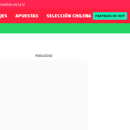
stellón en la U
JES
APUESTAS
SELECCIÓN CHILENA
REDSPORT
PARTIDOS DE HOY
FIFA
REDSPORT
eague
Eliminatorias
Tenis
ue
Formula 1
PUBLICIDAD
League
NBA
Rugby
ue
UFC
WWE
Boxeo