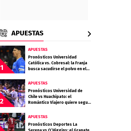
APUESTAS
APUESTAS
Pronósticos Universidad
Católica vs. Cobresal: la Franja
1
busca sacudirse el polvo en el
Claro Arena
APUESTAS
Pronósticos Universidad de
Chile vs Huachipato: el
2
Romántico Viajero quiere seguir
sumando de a tres
APUESTAS
Pronósticos Deportes La
Serena vs O’Higgins: el Granate