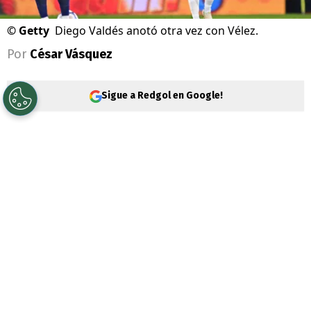
©
Getty
Diego Valdés anotó otra vez con Vélez.
Por
César Vásquez
Sigue a Redgol en Google!
Mientras
Colo Colo
lo desea,
Diego Valdés
sigue brillando en el fútbol argentino. Esta
vez, el volante convirtió contra
Boca
Juniors
en condición de visita, dejando sin
respuesta al arquero rival.
El formado en Audax Italiano es seguido
muy de cerca por los Albos.
Fernando Ortiz