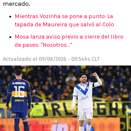
mercado.
Mientras Vozinha se pone a punto: La
tapada de Maureira que salvó al Colo
Mosa lanza aviso previo a cierre del libro
de pases: "Nosotros..."
Actualizado el
09/08/2026 - 09:54hs CLT