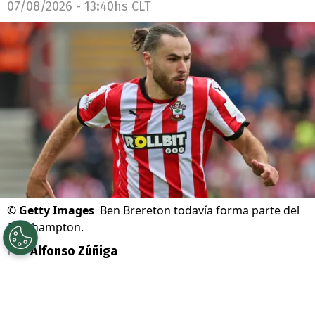
07/08/2026 - 13:40hs CLT
©
Getty Images
Ben Brereton todavía forma parte del
Southampton.
Por
Alfonso Zúñiga
Sigue a Redgol en Google!