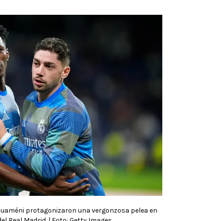
houaméni protagonizaron una vergonzosa pelea en
el Real Madrid. | Foto: Getty Images.