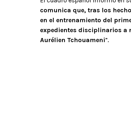
El cuadro español informó en su
comunica que, tras los hech
en el entrenamiento del prim
expedientes disciplinarios a 
Aurélien Tchouameni
”.