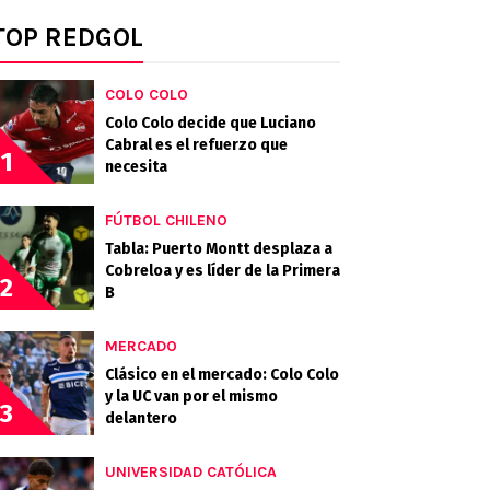
TOP REDGOL
COLO COLO
Colo Colo decide que Luciano
Cabral es el refuerzo que
1
necesita
FÚTBOL CHILENO
Tabla: Puerto Montt desplaza a
Cobreloa y es líder de la Primera
2
B
MERCADO
Clásico en el mercado: Colo Colo
y la UC van por el mismo
3
delantero
UNIVERSIDAD CATÓLICA