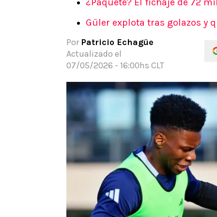
¿Paquete? El fichaje de 72 m
APUESTAS
Güler explota tras golazos y
Noticias
Guías
Por
Patricio Echagüe
Códigos
Actualizado el
Pronósticos
07/05/2026 - 16:00hs CLT
Apuesta del día
Apuestas Mundial 2026