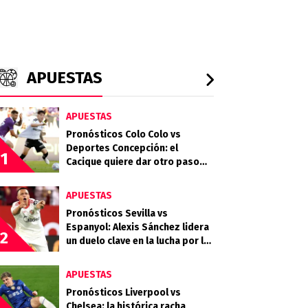
APUESTAS
APUESTAS
Pronósticos Colo Colo vs
Deportes Concepción: el
1
Cacique quiere dar otro paso
rumbo a la clasificación
APUESTAS
Pronósticos Sevilla vs
Espanyol: Alexis Sánchez lidera
2
un duelo clave en la lucha por la
permanencia
APUESTAS
Pronósticos Liverpool vs
Chelsea: la histórica racha