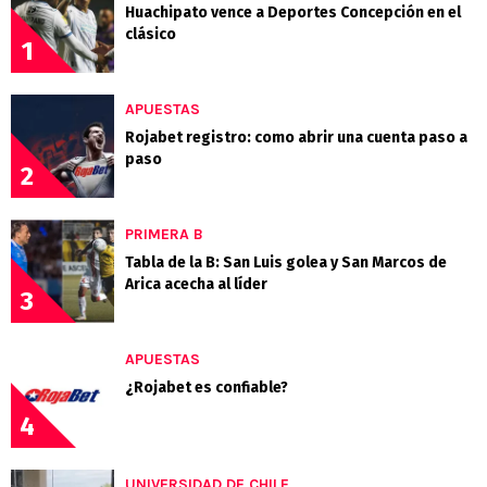
Huachipato vence a Deportes Concepción en el
clásico
1
APUESTAS
Rojabet registro: como abrir una cuenta paso a
paso
2
PRIMERA B
Tabla de la B: San Luis golea y San Marcos de
Arica acecha al líder
3
APUESTAS
¿Rojabet es confiable?
4
UNIVERSIDAD DE CHILE