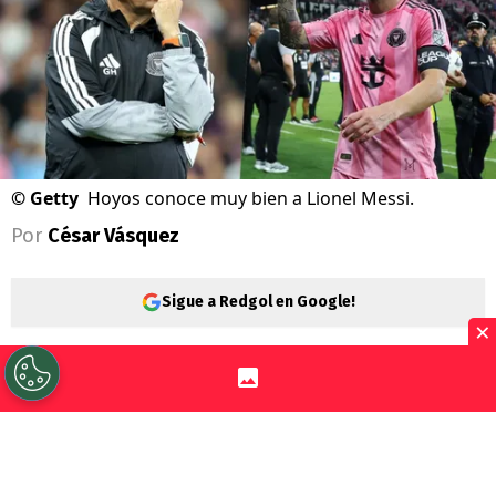
©
Getty
Hoyos conoce muy bien a Lionel Messi.
Por
César Vásquez
Sigue a Redgol en Google!
×
Lionel Messi
no se cansa de desplegar
magia en una cancha de fútbol. Por esta
razón,
Ángel Guillermo Hoyos
hizo una