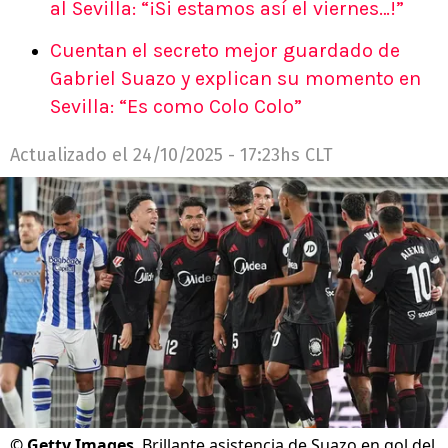
al Sevilla: “¡Si estamos así el viernes…!”
Cuentan el secreto mejor guardado de
Gabriel Suazo y explican su momento en
Sevilla: “Es como Colo Colo”
Actualizado el
24/10/2025 - 17:23hs CLT
©
Getty Images
Brillante asistencia de Suazo en gol del