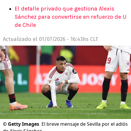
El detalle privado que gestiona Alexis
Sánchez para convertirse en refuerzo de U
de Chile
Actualizado el
01/07/2026 - 16:43hs CLT
©
Getty Images
El breve mensaje de Sevilla por el adiós
de Alexis Sánchez.