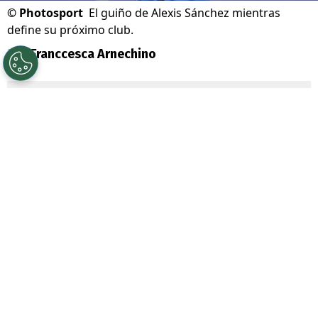
©
Photosport
El guiño de Alexis Sánchez mientras
define su próximo club.
Por
Franccesca Arnechino
Sigue a Redgol en Google!
Alexis Sánchez
volvió a despertar la
nostalgia de sus seguidores con una
publicación desde
Londres
, ciudad que
guarda uno de los capítulos más
importantes de su carrera.
El delantero chileno se encuentra
disfrutando de unos días junto a su familia