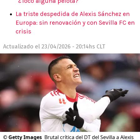
“¿Tocó alguna pelota?”
La triste despedida de Alexis Sánchez en
Europa: sin renovación y con Sevilla FC en
crisis
Actualizado el
23/04/2026 - 20:14hs CLT
©
Getty Images
Brutal crítica del DT del Sevilla a Alexis