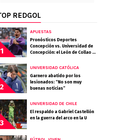
TOP REDGOL
APUESTAS
Pronósticos Deportes
Concepción vs. Universidad de
1
Concepción: el León de Collao y
el Campanil se miden en el Ester
Roa
UNIVERSIDAD CATÓLICA
Garnero abatido por los
lesionados: “No son muy
2
buenas noticias”
UNIVERSIDAD DE CHILE
El respaldo a Gabriel Castellón
en la guerra del arco en la U
3
FÚTBOL JOVEN