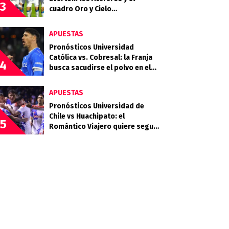
3
cuadro Oro y Cielo
protagonizan un choque clave
por la fecha 18
APUESTAS
Pronósticos Universidad
Católica vs. Cobresal: la Franja
4
busca sacudirse el polvo en el
Claro Arena
APUESTAS
Pronósticos Universidad de
Chile vs Huachipato: el
5
Romántico Viajero quiere seguir
sumando de a tres