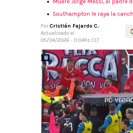
Muere Jorge Messi, el padre d
APUESTAS
Southampton le raya la cancha
Noticias
Guías
Por
Cristián Fajardo C.
Códigos
Actualizado el
Pronósticos
05/04/2026 - 11:04hs CLT
Apuesta del día