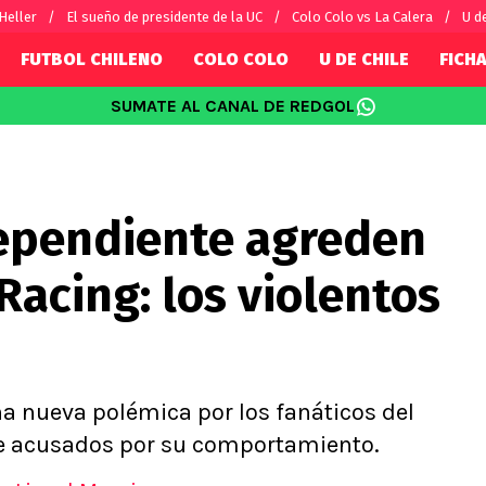
 Heller
El sueño de presidente de la UC
Colo Colo vs La Calera
U d
FUTBOL CHILENO
COLO COLO
U DE CHILE
FICHA
SUMATE AL CANAL DE REDGOL
SUDAMÉRICA
EUROPA
Internacional
Copa Libertadores
Champions L
sorio
Copa Sudamericana
Europa Leag
ependiente agreden
Sánchez
Fútbol Argentino
Conference 
Palacios
Fútbol Brasileño
Ligue 1
Racing: los violentos
s por el mundo
Premier Leag
Serie A
La Liga
Bundesliga
na nueva polémica por los fanáticos del
e acusados por su comportamiento.