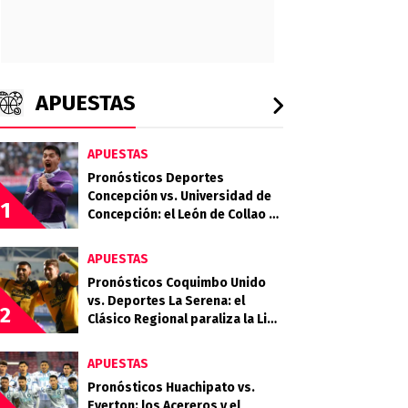
APUESTAS
APUESTAS
Pronósticos Deportes
Concepción vs. Universidad de
1
Concepción: el León de Collao y
el Campanil se miden en el Ester
Roa
APUESTAS
Pronósticos Coquimbo Unido
vs. Deportes La Serena: el
2
Clásico Regional paraliza la Liga
de Primera 2026
APUESTAS
Pronósticos Huachipato vs.
Everton: los Acereros y el