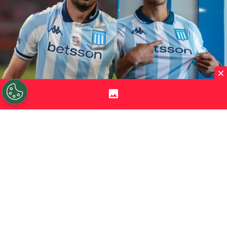
×
©
Getty Images
Adrián Maravilla Martínez y Damián
Pizarro, dos "9" que tiene la Academia.
Por
Jorge Rubio
Sigue a Redgol en Google!
Justo cuando
Adrián Maravilla Martínez
estuvo lesionado en Racing Club, el chileno
Damián Pizarro
tuvo algunas chances de