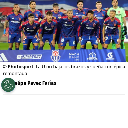
©
Photosport
La U no baja los brazos y sueña con épica
remontada
Por
Felipe Pavez Farías
Sigue a Redgol en Google!
Universidad de Chile
renueva las energías